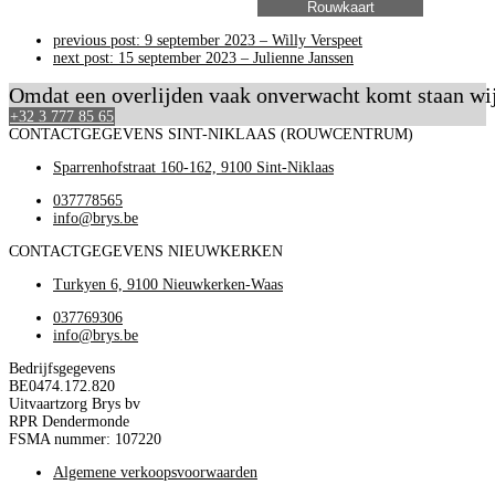
previous post:
9 september 2023 – Willy Verspeet
next post:
15 september 2023 – Julienne Janssen
Omdat een overlijden vaak onverwacht komt staan wij d
+32 3 777 85 65
CONTACTGEGEVENS SINT-NIKLAAS (ROUWCENTRUM)
Sparrenhofstraat 160-162, 9100 Sint-Niklaas
037778565
info@brys.be
CONTACTGEGEVENS NIEUWKERKEN
Turkyen 6, 9100 Nieuwkerken-Waas
037769306
info@brys.be
Bedrijfsgegevens
BE0474.172.820
Uitvaartzorg Brys bv
RPR Dendermonde
FSMA nummer: 107220
Algemene verkoopsvoorwaarden